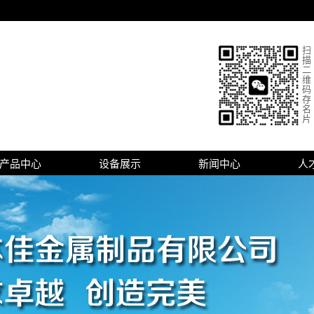
扫
描
二
维
码
存
名
片
产品中心
设备展示
新闻中心
人