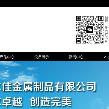
扫
描
二
维
码
存
名
片
产品中心
设备展示
新闻中心
人