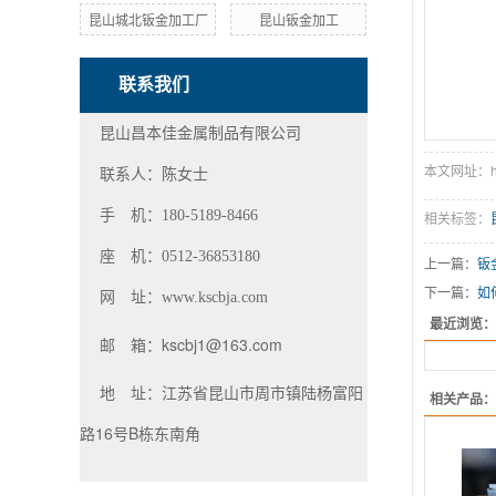
昆山城北钣金加工厂
昆山钣金加工
联系我们
昆山昌本佳金属制品有限公司
本文网址：http
联系人：陈女士
手 机：180-5189-8466
相关标签：
座 机：0512-36853180
上一篇：
钣
下一篇：
如
网 址：
www.kscbja.com
最近浏览：
邮 箱：
kscbj1@163.com
江苏省昆山市周市镇陆杨富阳
地 址：
相关产品：
路16号B栋东南角