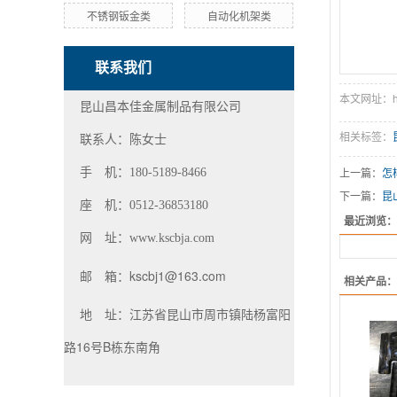
不锈钢钣金类
自动化机架类
联系我们
本文网址：http
昆山昌本佳金属制品有限公司
相关标签：
联系人：陈女士
上一篇：
怎
手 机：180-5189-8466
下一篇：
昆
座 机：0512-36853180
最近浏览：
网 址：
www.kscbja.com
邮 箱：
kscbj1@163.com
相关产品：
江苏省昆山市周市镇陆杨富阳
地 址：
路16号B栋东南角