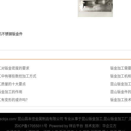
机不锈钢钣金件
工对钣金密度的要求
钣金加工需
工中有哪些数控加工方式
钣金加工机
工质量的十大要点
昆山钣金加
钣金加工的作用
昆山钣金件
工有变形的或许吗？
钣金加工技
//www.kscbja.com/ 昆山昌本佳金属制品有限公司 专业从事于
昆山钣金加工
,
昆山钣金加工厂
,
苏ICP备17055011号
Powered by
祥云平台
技术支持：
华企立方