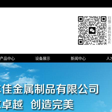
扫
描
二
维
码
存
名
片
产品中心
设备展示
新闻中心
人