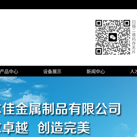
扫
描
二
维
码
存
名
片
产品中心
设备展示
新闻中心
人